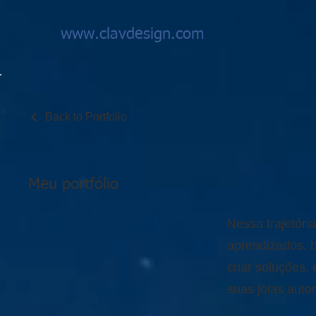
www.clavdesign.com
Back to Portfolio
Meu portfólio
Nessa trajetóri
aprendizados, b
criar soluções, 
suas joias auto