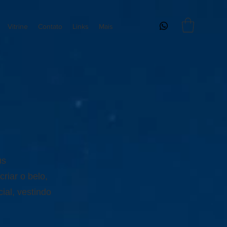
Vitrine
Contato
Links
Mais
us
riar o belo,
cial, vestindo